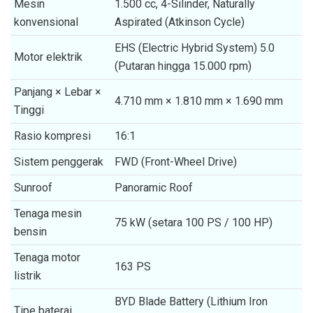
Mesin
1.500 cc, 4-Silinder, Naturally
konvensional
Aspirated (Atkinson Cycle)
EHS (Electric Hybrid System) 5.0
Motor elektrik
(Putaran hingga 15.000 rpm)
Panjang × Lebar ×
4.710 mm × 1.810 mm × 1.690 mm
Tinggi
Rasio kompresi
16:1
Sistem penggerak
FWD (Front-Wheel Drive)
Sunroof
Panoramic Roof
Tenaga mesin
75 kW (setara 100 PS / 100 HP)
bensin
Tenaga motor
163 PS
listrik
BYD Blade Battery (Lithium Iron
Tipe baterai