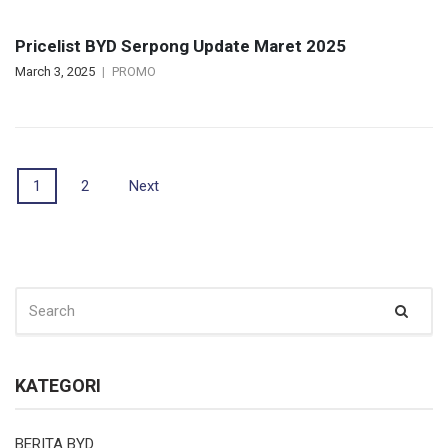
Pricelist BYD Serpong Update Maret 2025
March 3, 2025
PROMO
Posts
1
2
Next
navigation
SEARCH
Sear
FOR:
KATEGORI
BERITA BYD