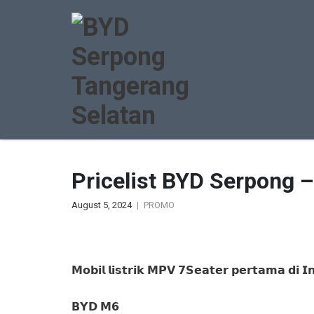
Pricelist BYD Serpong 
August 5, 2024
PROMO
𝗠𝗼𝗯𝗶𝗹 𝗹𝗶𝘀𝘁𝗿𝗶𝗸 𝗠𝗣𝗩 𝟳𝗦𝗲𝗮𝘁𝗲𝗿 𝗽𝗲𝗿𝘁𝗮𝗺𝗮 𝗱𝗶 𝗜
𝗕𝗬𝗗 𝗠𝟲