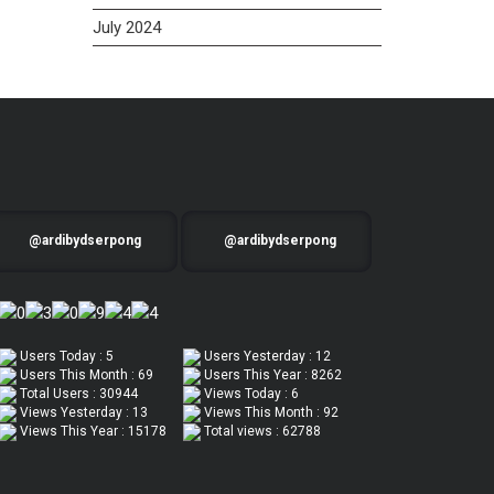
July 2024
@ardibydserpong
@ardibydserpong
Users Today : 5
Users Yesterday : 12
Users This Month : 69
Users This Year : 8262
Total Users : 30944
Views Today : 6
Views Yesterday : 13
Views This Month : 92
Views This Year : 15178
Total views : 62788