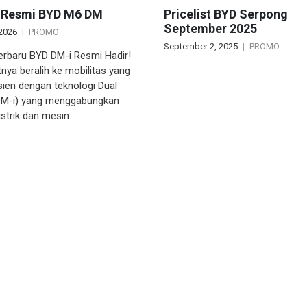
 Resmi BYD M6 DM
Pricelist BYD Serpong
September 2025
 2026
PROMO
September 2, 2025
PROMO
erbaru BYD DM-i Resmi Hadir!
tnya beralih ke mobilitas yang
isien dengan teknologi Dual
M-i) yang menggabungkan
istrik dan mesin…