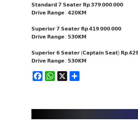
𝗦𝘁𝗮𝗻𝗱𝗮𝗿𝗱 𝟳 𝗦𝗲𝗮𝘁𝗲𝗿 𝗥𝗽.𝟯𝟳𝟵.𝟬𝟬𝟬.𝟬𝟬𝟬
𝗗𝗿𝗶𝘃𝗲 𝗥𝗮𝗻𝗴𝗲 : 𝟰𝟮𝟬𝗞𝗠
𝗦𝘂𝗽𝗲𝗿𝗶𝗼𝗿 𝟳 𝗦𝗲𝗮𝘁𝗲𝗿 𝗥𝗽.𝟰𝟭𝟵.𝟬𝟬𝟬.𝟬𝟬𝟬
𝗗𝗿𝗶𝘃𝗲 𝗥𝗮𝗻𝗴𝗲 : 𝟱𝟯𝟬𝗞𝗠
𝗦𝘂𝗽𝗲𝗿𝗶𝗼𝗿 𝟲 𝗦𝗲𝗮𝘁𝗲𝗿 (𝗖𝗮𝗽𝘁𝗮𝗶𝗻 𝗦𝗲𝗮𝘁) 𝗥𝗽.𝟰𝟮
𝗗𝗿𝗶𝘃𝗲 𝗥𝗮𝗻𝗴𝗲 : 𝟱𝟯𝟬𝗞𝗠
Facebook
WhatsApp
X
Share
Related articles