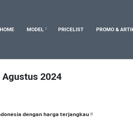
HOME
MODEL
PRICELIST
PROMO & ARTI
– Agustus 2024
𝗻𝗱𝗼𝗻𝗲𝘀𝗶𝗮 𝗱𝗲𝗻𝗴𝗮𝗻 𝗵𝗮𝗿𝗴𝗮 𝘁𝗲𝗿𝗷𝗮𝗻𝗴𝗸𝗮𝘂 ‼️