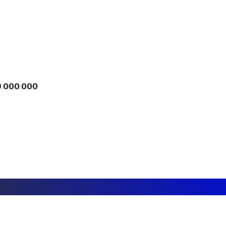
.𝟬𝟬𝟬.𝟬𝟬𝟬